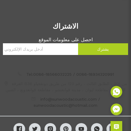
الاشتراك
احصل على معلومات الموقع
يشترك
Tel:0086-18566032225 / 0086-18934320991
الغرفة B36 من 301 ، الطابق الثالث ، رقم 123 من طريق دونغجياو
الجنوبي ، مقاطعة ليوان ، مدينة قوانغتشو ، مقاطعة قوانغدونغ ، الصين
info@sunwoodacoustic.com /
sunwoodacoustic@hotmail.com