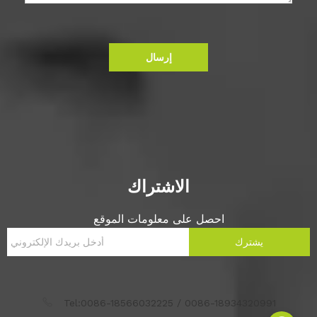
إرسال
الاشتراك
احصل على معلومات الموقع
يشترك
Tel:0086-18566032225 / 0086-18934320991